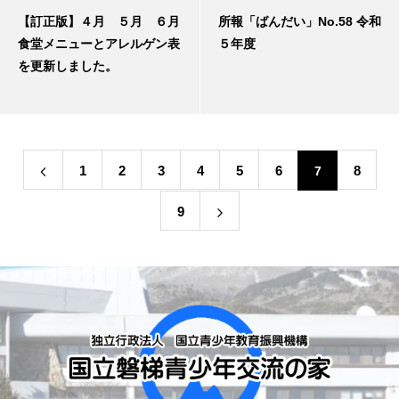
【訂正版】４月 ５月 ６月
所報「ばんだい」No.58 令和
食堂メニューとアレルゲン表
５年度
を更新しました。
1
2
3
4
5
6
8
7
9