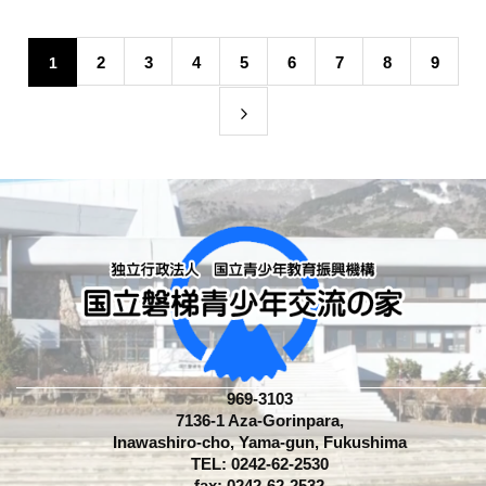
2
3
4
5
6
7
8
9
1
969-3103
7136-1 Aza-Gorinpara,
Inawashiro-cho, Yama-gun, Fukushima
TEL: 0242-62-2530
fax: 0242-62-2532