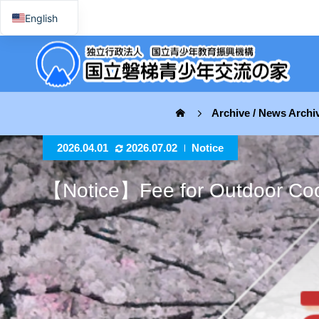
English
日本語
Archive / News Archi
2026.04.01
2026.07.02
Notice
【Notice】Fee for Outdoor Coo