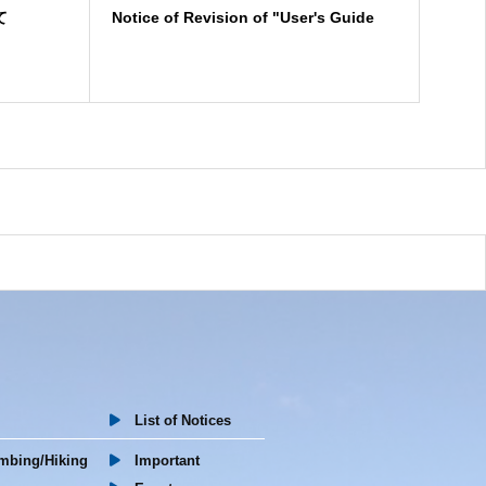
て
Notice of Revision of "User's Guide
【お
炊飯体
～）
List of Notices
mbing/Hiking
Important