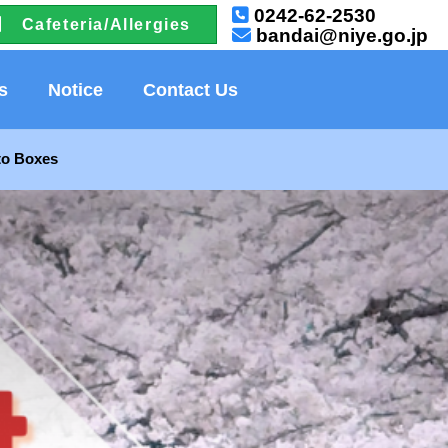
0242-62-2530
Cafeteria/Allergies
bandai@niye.go.jp
s
Notice
Contact Us
to Boxes