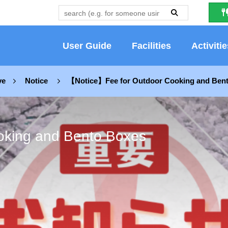
Search:
(in
Japanese
only)
User Guide
Facilities
Activitie
ve
Notice
【Notice】Fee for Outdoor Cooking and Ben
king and Bento Boxes