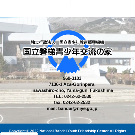
969-3103
7136-1 Aza-Gorinpara,
Inawashiro-cho, Yama-gun, Fukushima
TEL: 0242-62-2530
fax: 0242-62-2532
mail: bandai@niye.go.jp
日本語
Copyright © 2022 National Bandai Youth Friendship Center All Rights